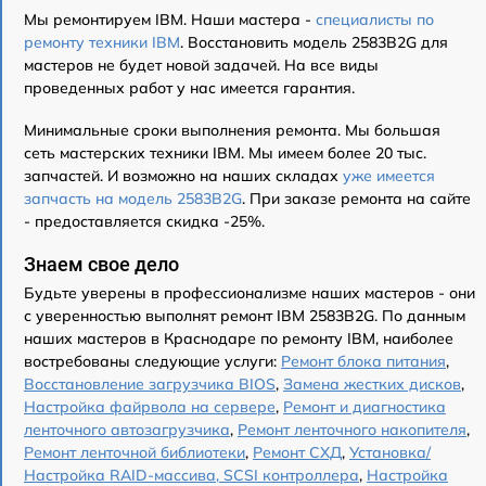
Мы ремонтируем IBM. Наши мастера -
специалисты по
ремонту техники IBM
. Восстановить модель 2583B2G для
мастеров не будет новой задачей. На все виды
проведенных работ у нас имеется гарантия.
Минимальные сроки выполнения ремонта. Мы большая
сеть мастерских техники IBM. Мы имеем более 20 тыс.
запчастей. И возможно на наших складах
уже имеется
запчасть на модель 2583B2G
. При заказе ремонта на сайте
- предоставляется скидка -25%.
Знаем свое дело
Будьте уверены в профессионализме наших мастеров - они
с уверенностью выполнят ремонт IBM 2583B2G. По данным
наших мастеров в Краснодаре по ремонту IBM, наиболее
востребованы следующие услуги:
Ремонт блока питания
,
Восстановление загрузчика BIOS
,
Замена жестких дисков
,
Настройка файрвола на сервере
,
Ремонт и диагностика
ленточного автозагрузчика
,
Ремонт ленточного накопителя
,
Ремонт ленточной библиотеки
,
Ремонт СХД
,
Установка/
Настройка RAID-массива, SCSI контроллера
,
Настройка