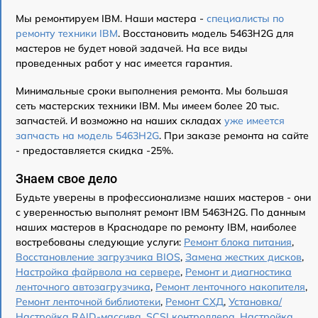
Мы ремонтируем IBM. Наши мастера -
специалисты по
ремонту техники IBM
. Восстановить модель 5463H2G для
мастеров не будет новой задачей. На все виды
проведенных работ у нас имеется гарантия.
Минимальные сроки выполнения ремонта. Мы большая
сеть мастерских техники IBM. Мы имеем более 20 тыс.
запчастей. И возможно на наших складах
уже имеется
запчасть на модель 5463H2G
. При заказе ремонта на сайте
- предоставляется скидка -25%.
Знаем свое дело
Будьте уверены в профессионализме наших мастеров - они
с уверенностью выполнят ремонт IBM 5463H2G. По данным
наших мастеров в Краснодаре по ремонту IBM, наиболее
востребованы следующие услуги:
Ремонт блока питания
,
Восстановление загрузчика BIOS
,
Замена жестких дисков
,
Настройка файрвола на сервере
,
Ремонт и диагностика
ленточного автозагрузчика
,
Ремонт ленточного накопителя
,
Ремонт ленточной библиотеки
,
Ремонт СХД
,
Установка/
Настройка RAID-массива, SCSI контроллера
,
Настройка