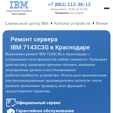
+7 (861) 212-36-12
Ежедневно с 9:00 до 21:00
Сервисный центр IBM
в
Позвонить
мне утром
Краснодаре
Сервисный центр IBM
Каталог устройств
Ремонт 
Ремонт сервера
IBM 7143C3G в Краснодаре
Выполняем ремонт IBM 7143C3G в Краснодаре с
устранением неисправностей любой сложности. Проводим
диагностику, выявляем причины поломки, заменяем
неисправные детали и восстанавливаем
работоспособность устройства. Используем оригинальные
или рекомендованные производителем запчасти, после
ремонта выполняем проверку всех функций и
предоставляем гарантию.
Официальный сервис
Гарантийное обслуживание