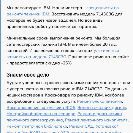
Мы ремонтируем IBM. Наши мастера -
специалисты по
ремонту техники IBM
. Восстановить модель 7143C3G для
мастеров не будет новой задачей. На все виды
проведенных работ у нас имеется гарантия.
Минимальные сроки выполнения ремонта. Мы большая
сеть мастерских техники IBM. Мы имеем более 20 тыс.
запчастей. И возможно на наших складах
уже имеется
запчасть на модель 7143C3G
. При заказе ремонта на сайте
- предоставляется скидка -25%.
Знаем свое дело
Будьте уверены в профессионализме наших мастеров - они
с уверенностью выполнят ремонт IBM 7143C3G. По данным
наших мастеров в Краснодаре по ремонту IBM, наиболее
востребованы следующие услуги:
Ремонт блока питания
,
Восстановление загрузчика BIOS
,
Замена жестких дисков
,
Настройка файрвола на сервере
,
Ремонт и диагностика
ленточного автозагрузчика
,
Ремонт ленточного накопителя
,
Ремонт ленточной библиотеки
,
Ремонт СХД
,
Установка/
Настройка RAID-массива, SCSI контроллера
,
Настройка