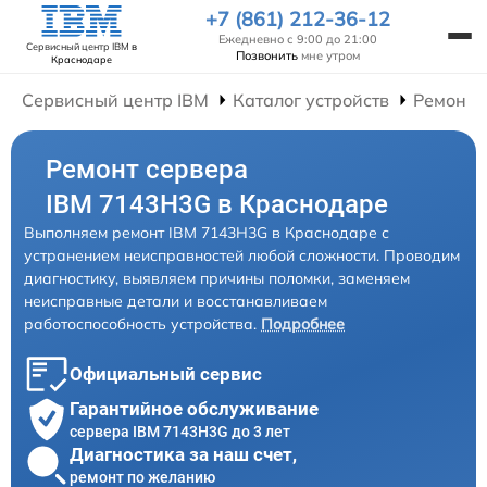
+7 (861) 212-36-12
Ежедневно с 9:00 до 21:00
Сервисный центр IBM
в
Позвонить
мне утром
Краснодаре
Сервисный центр IBM
Каталог устройств
Ремонт 
Ремонт сервера
IBM 7143H3G в Краснодаре
Выполняем ремонт IBM 7143H3G в Краснодаре с
устранением неисправностей любой сложности. Проводим
диагностику, выявляем причины поломки, заменяем
неисправные детали и восстанавливаем
работоспособность устройства.
Подробнее
Официальный сервис
Гарантийное обслуживание
сервера IBM 7143H3G до 3 лет
Диагностика за наш счет,
ремонт по желанию