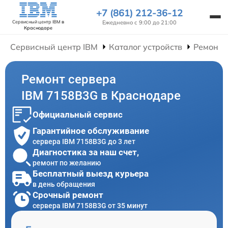
+7 (861) 212-36-12
Ежедневно с 9:00 до 21:00
Сервисный центр IBM
в
Краснодаре
Сервисный центр IBM
Каталог устройств
Ремонт 
Ремонт сервера
IBM 7158B3G в Краснодаре
Официальный сервис
Гарантийное обслуживание
сервера IBM 7158B3G до 3 лет
Диагностика за наш счет,
ремонт по желанию
Бесплатный выезд курьера
в день обращения
Срочный ремонт
сервера IBM 7158B3G от 35 минут