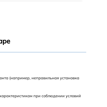
1920 р
1440 р
1440 р
аре
1920 р
4500 р
4000 р
монта (например, неправильная установка
3200 р
 характеристикам при соблюдении условий
1440 р