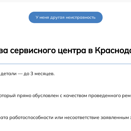
от 60 мин
У меня другая неисправность
от 90 мин
от 70 мин
ва сервисного центра в Краснод
от 90 мин
 детали — до 3 месяцев.
от 100 мин
G
от 80 мин
который прямо обусловлен с качеством проведенного ре
G
от 70 мин
ата работоспособности или несоответствие заявленным
от 60 мин