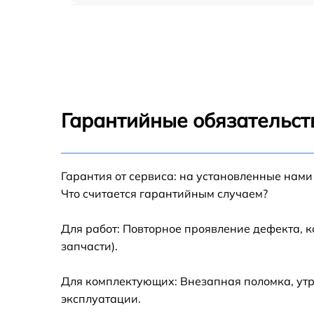
Прошивка BIOS IBM 7158K2G
Замена северного моста IBM 7158K2G
Установка/Настройка RAID-массива, SCSI
контроллера IBM 7158K2G
Гарантийные обязательст
Восстановление загрузчика BIOS IBM
7158K2G
Гарантия от сервиса: на установленные нами
Ремонт СХД IBM 7158K2G
Что считается гарантийным случаем?
Ремонт ленточной библиотеки IBM 7158K2
Для работ: Повторное проявление дефекта, 
запчасти).
Ремонт ленточного накопителя IBM 7158K2
Для комплектующих: Внезапная поломка, утр
Ремонт и диагностика ленточного
эксплуатации.
автозагрузчика IBM 7158K2G