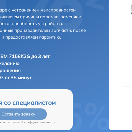
аре с устранением неисправностей
выявляем причины поломки, заменяем
ботоспособность устройства.
анные производителем запчасти, после
 и предоставляем гарантию.
IBM 7158K2G до 3 лет
 желанию
бращения
G от 35 минут
я со специалистом
Оставить заявку
есь c
политикой конфиденциальности