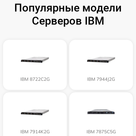
Популярные модели
Серверов IBM
IBM 8722C2G
IBM 7944J2G
IBM 7914K2G
IBM 7875C5G