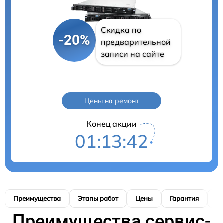
Скидка по
-20%
предварительной
записи на сайте
Цены на ремонт
Конец акции
01:13:41
Преимущества
Этапы работ
Цены
Гарантия
М
Преимущества сервис-