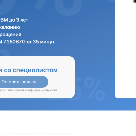
IBM до 3 лет
 желанию
бращения
M 7160B7G от 35 минут
я со специалистом
Оставить заявку
есь c
политикой конфиденциальности