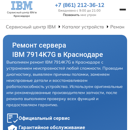
+7 (861) 212-36-12
Ежедневно с 9:00 до 21:00
Сервисный центр IBM
в
Позвонить
мне утром
Краснодаре
Сервисный центр IBM
Каталог устройств
Ремонт 
Ремонт сервера
IBM 7914K7G в Краснодаре
Выполняем ремонт IBM 7914K7G в Краснодаре с
устранением неисправностей любой сложности. Проводим
диагностику, выявляем причины поломки, заменяем
неисправные детали и восстанавливаем
работоспособность устройства. Используем оригинальные
или рекомендованные производителем запчасти, после
ремонта выполняем проверку всех функций и
предоставляем гарантию.
Официальный сервис
Гарантийное обслуживание