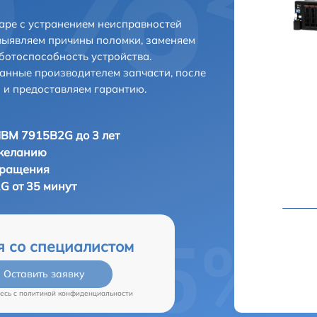
аре с устранением неисправностей
выявляем причины поломки, заменяем
ботоспособность устройства.
анные производителем запчасти, после
 и предоставляем гарантию.
IBM 7915B2G до 3 лет
 желанию
бращения
G от 35 минут
я со специалистом
Оставить заявку
есь c
политикой конфиденциальности