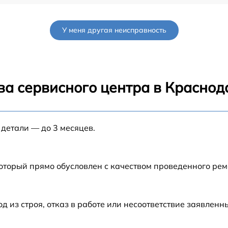
от 60 мин
У меня другая неисправность
от 90 мин
от 70 мин
ва сервисного центра в Краснод
от 90 мин
 детали — до 3 месяцев.
от 100 мин
G
от 80 мин
который прямо обусловлен с качеством проведенного ре
G
от 70 мин
из строя, отказ в работе или несоответствие заявлен
от 60 мин