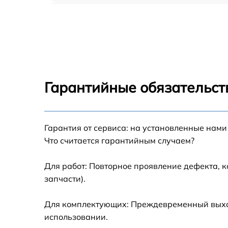
Прошивка BIOS IBM 7915B2G
Замена северного моста IBM 7915B2G
Установка/Настройка RAID-массива, SCSI
контроллера IBM 7915B2G
Гарантийные обязательст
Восстановление загрузчика BIOS IBM
7915B2G
Гарантия от сервиса: на установленные нами
Ремонт СХД IBM 7915B2G
Что считается гарантийным случаем?
Ремонт ленточной библиотеки IBM 7915B2
Для работ: Повторное проявление дефекта, 
запчасти).
Ремонт ленточного накопителя IBM 7915B2
Для комплектующих: Преждевременный выход 
Ремонт и диагностика ленточного
использовании.
автозагрузчика IBM 7915B2G