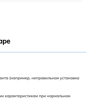
1920 р
1440 р
1440 р
аре
1920 р
4500 р
4000 р
монта (например, неправильная установка
3200 р
ным характеристикам при нормальном
1440 р