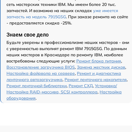
сеть мастерских техники IBM. Мы имеем более 20 тыс.
запчастей. И возможно на наших складах
уже имеется
запчасть на модель 7915GSG
. При заказе ремонта на сайте
- предоставляется скидка -25%.
Знаем свое дело
Будьте уверены в профессионализме наших мастеров - они
с уверенностью выполнят ремонт IBM 7915GSG. По данным
наших мастеров в Краснодаре по ремонту IBM, наиболее
востребованы следующие услуги:
Ремонт блока питания
,
Восстановление загрузчика BIOS
,
Замена жестких дисков
,
Настройка файрвола на сервере
,
Ремонт и диагностика
ленточного автозагрузчика
,
Ремонт ленточного накопителя
,
Ремонт ленточной библиотеки
,
Ремонт СХД
,
Установка/
Настройка RAID-массива, SCSI контроллера
,
Настройка
оборудования
.