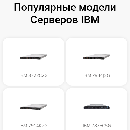
Популярные модели
Серверов IBM
IBM 8722C2G
IBM 7944J2G
IBM 7914K2G
IBM 7875C5G