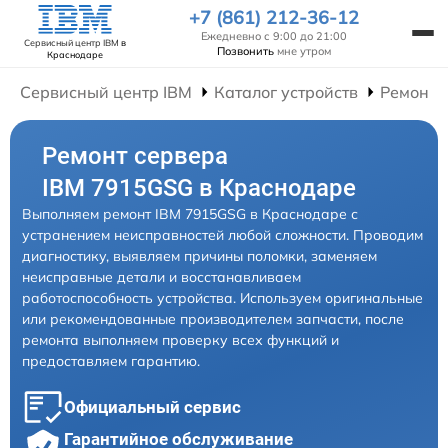
+7 (861) 212-36-12
Ежедневно с 9:00 до 21:00
Сервисный центр IBM
в
Позвонить
мне утром
Краснодаре
Сервисный центр IBM
Каталог устройств
Ремонт 
Ремонт сервера
IBM 7915GSG в Краснодаре
Выполняем ремонт IBM 7915GSG в Краснодаре с
устранением неисправностей любой сложности. Проводим
диагностику, выявляем причины поломки, заменяем
неисправные детали и восстанавливаем
работоспособность устройства. Используем оригинальные
или рекомендованные производителем запчасти, после
ремонта выполняем проверку всех функций и
предоставляем гарантию.
Официальный сервис
Гарантийное обслуживание