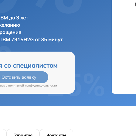
IBM до 3 лет
 желанию
бращения
а
IBM 7915H2G от 35 минут
я со специалистом
Оставить заявку
есь c
политикой конфиденциальности
Гарантия
Контакты