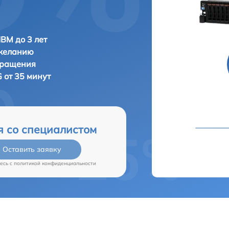
IBM до 3 лет
 желанию
бращения
 от 35 минут
я со специалистом
Оставить заявку
есь c
политикой конфиденциальности