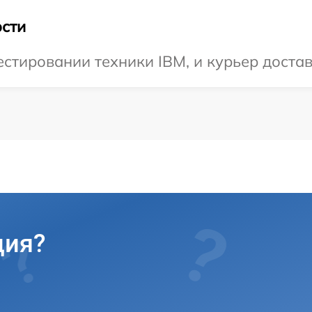
сти
тировании техники IBM, и курьер достави
ция?