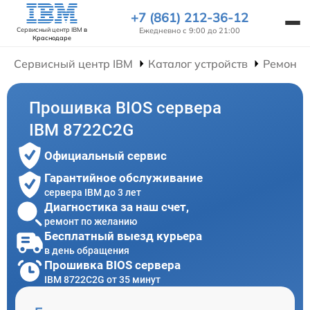
+7 (861) 212-36-12
Ежедневно с 9:00 до 21:00
Сервисный центр IBM
в
Краснодаре
Сервисный центр IBM
Каталог устройств
Ремонт 
Прошивка BIOS сервера
IBM 8722C2G
Официальный сервис
Гарантийное обслуживание
сервера IBM до 3 лет
Диагностика за наш счет,
ремонт по желанию
Бесплатный выезд курьера
в день обращения
Прошивка BIOS сервера
IBM 8722C2G от 35 минут