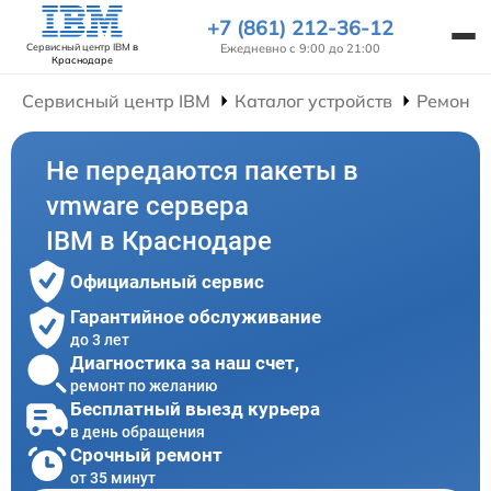
+7 (861) 212-36-12
Ежедневно с 9:00 до 21:00
Сервисный центр IBM
в
Краснодаре
Сервисный центр IBM
Каталог устройств
Ремонт 
Не передаются пакеты в
vmware сервера
IBM в Краснодаре
Официальный сервис
Гарантийное обслуживание
до 3 лет
Диагностика за наш счет,
ремонт по желанию
Бесплатный выезд курьера
в день обращения
Срочный ремонт
от 35 минут