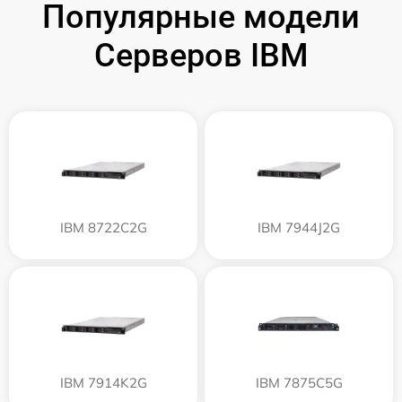
Популярные модели
Серверов IBM
IBM 8722C2G
IBM 7944J2G
IBM 7914K2G
IBM 7875C5G