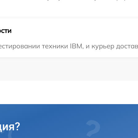
.
сти
тировании техники IBM, и курьер достави
ция?