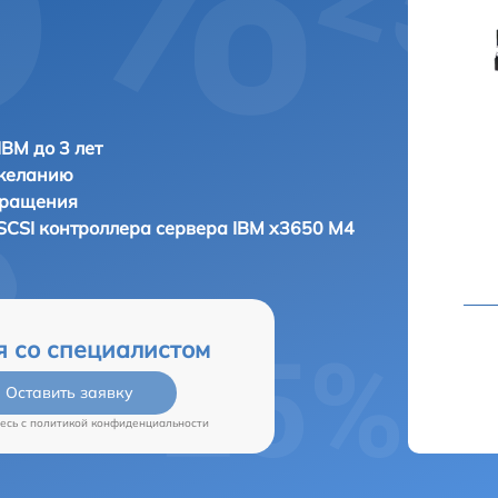
IBM до 3 лет
 желанию
бращения
SCSI контроллера сервера
IBM x3650 M4
я со специалистом
Оставить заявку
есь c
политикой конфиденциальности