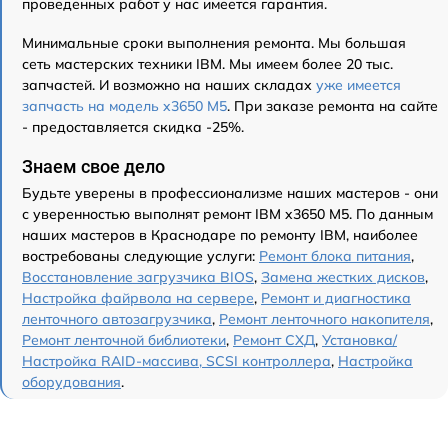
проведенных работ у нас имеется гарантия.
Минимальные сроки выполнения ремонта. Мы большая
сеть мастерских техники IBM. Мы имеем более 20 тыс.
запчастей. И возможно на наших складах
уже имеется
запчасть на модель x3650 M5
. При заказе ремонта на сайте
- предоставляется скидка -25%.
Знаем свое дело
Будьте уверены в профессионализме наших мастеров - они
с уверенностью выполнят ремонт IBM x3650 M5. По данным
наших мастеров в Краснодаре по ремонту IBM, наиболее
востребованы следующие услуги:
Ремонт блока питания
,
Восстановление загрузчика BIOS
,
Замена жестких дисков
,
Настройка файрвола на сервере
,
Ремонт и диагностика
ленточного автозагрузчика
,
Ремонт ленточного накопителя
,
Ремонт ленточной библиотеки
,
Ремонт СХД
,
Установка/
Настройка RAID-массива, SCSI контроллера
,
Настройка
оборудования
.