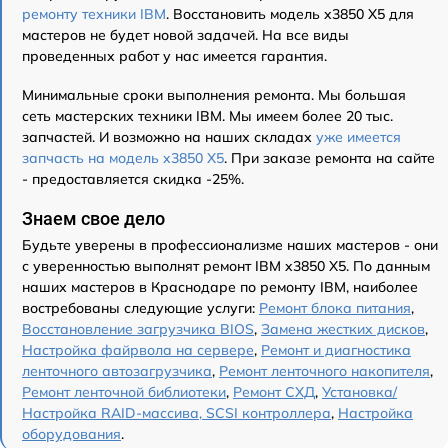
ремонту техники IBM
. Восстановить модель x3850 X5 для
мастеров не будет новой задачей. На все виды
проведенных работ у нас имеется гарантия.
Минимальные сроки выполнения ремонта. Мы большая
сеть мастерских техники IBM. Мы имеем более 20 тыс.
запчастей. И возможно на наших складах
уже имеется
запчасть на модель x3850 X5
. При заказе ремонта на сайте
- предоставляется скидка -25%.
Знаем свое дело
Будьте уверены в профессионализме наших мастеров - они
с уверенностью выполнят ремонт IBM x3850 X5. По данным
наших мастеров в Краснодаре по ремонту IBM, наиболее
востребованы следующие услуги:
Ремонт блока питания
,
Восстановление загрузчика BIOS
,
Замена жестких дисков
,
Настройка файрвола на сервере
,
Ремонт и диагностика
ленточного автозагрузчика
,
Ремонт ленточного накопителя
,
Ремонт ленточной библиотеки
,
Ремонт СХД
,
Установка/
Настройка RAID-массива, SCSI контроллера
,
Настройка
оборудования
.