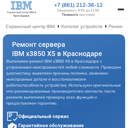
+7 (861) 212-36-12
Ежедневно с 9:00 до 21:00
Сервисный центр IBM
в
Позвонить
мне утром
Краснодаре
Сервисный центр IBM
Каталог устройств
Ремонт 
Ремонт сервера
IBM x3850 X5 в Краснодаре
Выполняем ремонт IBM x3850 X5 в Краснодаре с
устранением неисправностей любой сложности. Проводим
диагностику, выявляем причины поломки, заменяем
неисправные детали и восстанавливаем
работоспособность устройства. Используем оригинальные
или рекомендованные производителем запчасти, после
ремонта выполняем проверку всех функций и
предоставляем гарантию.
Официальный сервис
Гарантийное обслуживание