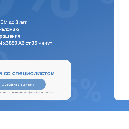
IBM до 3 лет
 желанию
бращения
M x3850 X6 от 35 минут
я со специалистом
Оставить заявку
есь c
политикой конфиденциальности