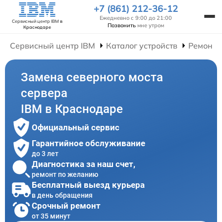
+7 (861) 212-36-12
Ежедневно с 9:00 до 21:00
Сервисный центр IBM
в
Позвонить
мне утром
Краснодаре
Сервисный центр IBM
Каталог устройств
Ремонт 
Замена северного моста
сервера
IBM в Краснодаре
Официальный сервис
Гарантийное обслуживание
до 3 лет
Диагностика за наш счет,
ремонт по желанию
Бесплатный выезд курьера
в день обращения
Срочный ремонт
от 35 минут